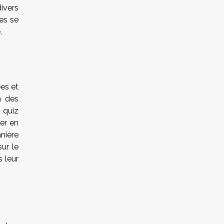
ivers
es se
.
ées et
n des
 quiz
ter en
nière
ur le
s leur