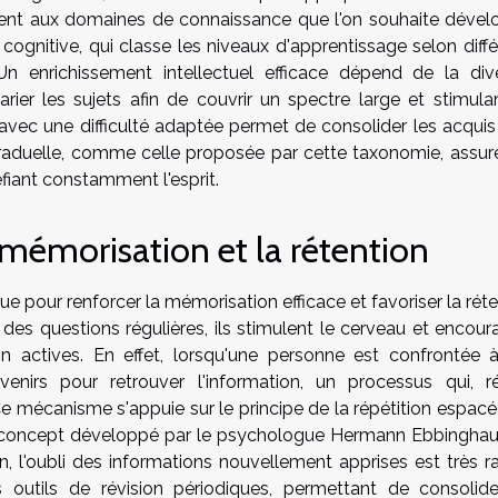
ment aux domaines de connaissance que l'on souhaite dével
gnitive, qui classe les niveaux d'apprentissage selon diffé
Un enrichissement intellectuel efficace dépend de la dive
arier les sujets afin de couvrir un spectre large et stimula
avec une difficulté adaptée permet de consolider les acquis
raduelle, comme celle proposée par cette taxonomie, assur
fiant constamment l'esprit.
 mémorisation et la rétention
pour renforcer la mémorisation efficace et favoriser la réte
des questions régulières, ils stimulent le cerveau et encour
on actives. En effet, lorsqu'une personne est confrontée 
venirs pour retrouver l'information, un processus qui, r
 mécanisme s'appuie sur le principe de la répétition espacée
, un concept développé par le psychologue Hermann Ebbinghau
, l'oubli des informations nouvellement apprises est très ra
utils de révision périodiques, permettant de consolide