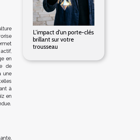
ulture
L'impact d'un porte-clés
vorise
brillant sur votre
ermet
trousseau
ctif,
age en
te de
à une
elles
ant à
uiz en
ndue.
ante.