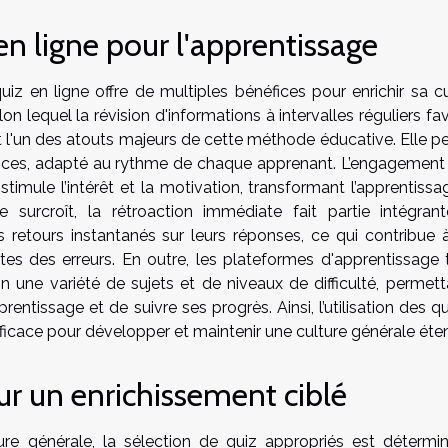
en ligne pour l'apprentissage
quiz en ligne offre de multiples bénéfices pour enrichir sa c
on lequel la révision d'informations à intervalles réguliers fa
t l'un des atouts majeurs de cette méthode éducative. Elle p
ces, adapté au rythme de chaque apprenant. L’engagement a
, stimule l’intérêt et la motivation, transformant l’apprentiss
e surcroît, la rétroaction immédiate fait partie intégran
es retours instantanés sur leurs réponses, ce qui contribue 
s des erreurs. En outre, les plateformes d'apprentissage t
n une variété de sujets et de niveaux de difficulté, permett
ntissage et de suivre ses progrès. Ainsi, l’utilisation des q
 efficace pour développer et maintenir une culture générale éte
ur un enrichissement ciblé
ture générale, la sélection de quiz appropriés est détermin