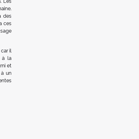
. Les
aine.
à des
a ces
ssage
, car il
 à la
rni et
 à un
entes