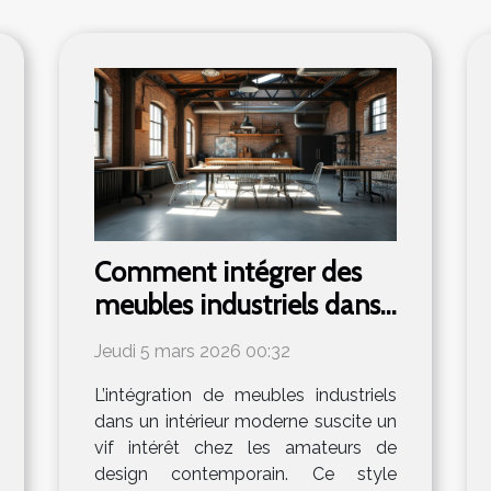
Comment intégrer des
meubles industriels dans
un intérieur moderne ?
Jeudi 5 mars 2026 00:32
L’intégration de meubles industriels
dans un intérieur moderne suscite un
vif intérêt chez les amateurs de
design contemporain. Ce style