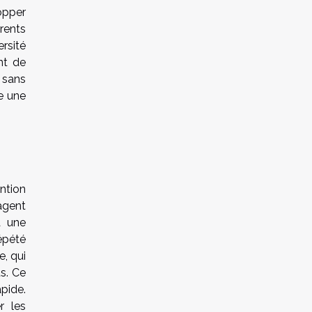
opper
rents
rsité
nt de
 sans
e une
ntion
agent
à une
épété
, qui
s. Ce
pide.
r les