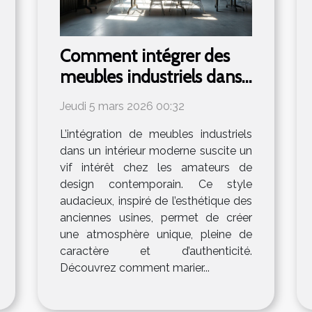
Comment intégrer des
meubles industriels dans
un intérieur moderne ?
Jeudi 5 mars 2026 00:32
L’intégration de meubles industriels
dans un intérieur moderne suscite un
vif intérêt chez les amateurs de
design contemporain. Ce style
audacieux, inspiré de l’esthétique des
anciennes usines, permet de créer
une atmosphère unique, pleine de
caractère et d’authenticité.
Découvrez comment marier...