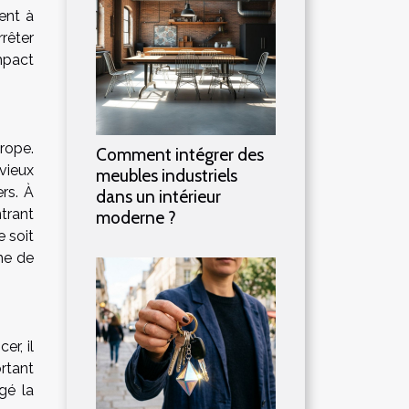
ent à
rêter
mpact
rope.
Comment intégrer des
vieux
meubles industriels
rs. À
dans un intérieur
ntrant
moderne ?
e soit
me de
er, il
rtant
gé la