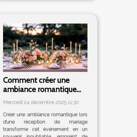
Comment créer une
ambiance romantique
pour votre réception de
Mercredi 24 décembre 2025 11:30
mariage ?
Créer une ambiance romantique lors
d’une réception de mariage
transforme cet événement en un
souvenir inoubliable, empreint de