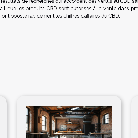
s résultats de recherches qui accordent des vertus au CBD sa
le fait que les produits CBD sont autorisés à la vente dans p
i ont boosté rapidement les chiffres d’affaires du CBD.