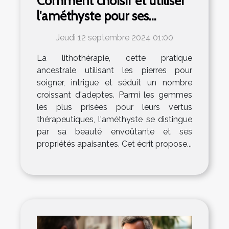
Comment choisir et utiliser
l'améthyste pour ses
bienfaits en lithothérapie
Jeudi 12 septembre 2024 01:00
La lithothérapie, cette pratique
ancestrale utilisant les pierres pour
soigner, intrigue et séduit un nombre
croissant d'adeptes. Parmi les gemmes
les plus prisées pour leurs vertus
thérapeutiques, l'améthyste se distingue
par sa beauté envoûtante et ses
propriétés apaisantes. Cet écrit propose...