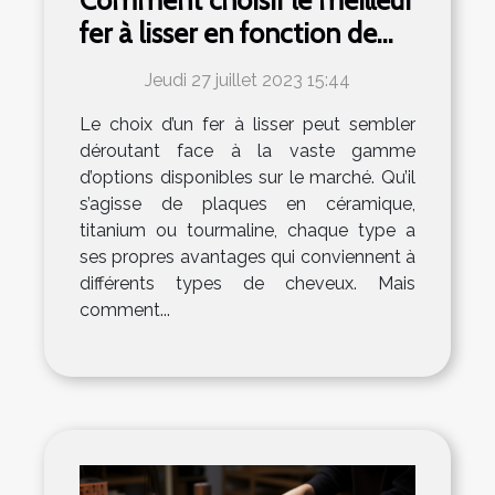
Comment choisir le meilleur
fer à lisser en fonction de
votre type de cheveux
Jeudi 27 juillet 2023 15:44
Le choix d’un fer à lisser peut sembler
déroutant face à la vaste gamme
d’options disponibles sur le marché. Qu’il
s’agisse de plaques en céramique,
titanium ou tourmaline, chaque type a
ses propres avantages qui conviennent à
différents types de cheveux. Mais
comment...