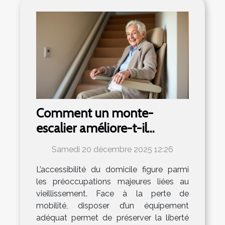
Comment un monte-
escalier améliore-t-il
l'autonomie des seniors ?
Samedi 20 décembre 2025 12:26
L’accessibilité du domicile figure parmi
les préoccupations majeures liées au
vieillissement. Face à la perte de
mobilité, disposer d’un équipement
adéquat permet de préserver la liberté