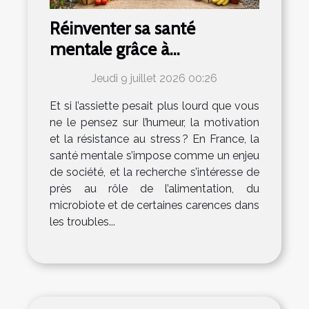
Réinventer sa santé
mentale grâce à
l’alimentation naturelle
Jeudi 9 juillet 2026 00:26
Et si l’assiette pesait plus lourd que vous
ne le pensez sur l’humeur, la motivation
et la résistance au stress ? En France, la
santé mentale s’impose comme un enjeu
de société, et la recherche s’intéresse de
près au rôle de l’alimentation, du
microbiote et de certaines carences dans
les troubles...