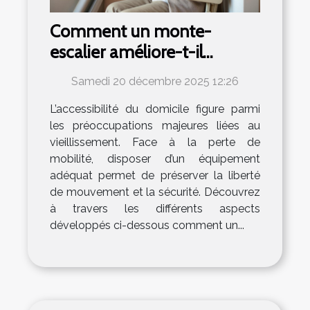
Comment un monte-
escalier améliore-t-il
l'autonomie des seniors ?
Samedi 20 décembre 2025 12:26
L’accessibilité du domicile figure parmi
les préoccupations majeures liées au
vieillissement. Face à la perte de
mobilité, disposer d’un équipement
adéquat permet de préserver la liberté
de mouvement et la sécurité. Découvrez
à travers les différents aspects
développés ci-dessous comment un...