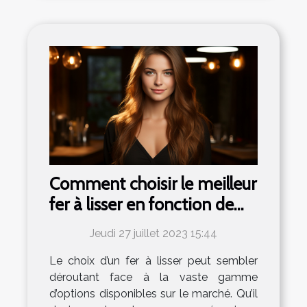
Comment choisir le meilleur
fer à lisser en fonction de
votre type de cheveux
Jeudi 27 juillet 2023 15:44
Le choix d’un fer à lisser peut sembler
déroutant face à la vaste gamme
d’options disponibles sur le marché. Qu’il