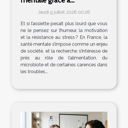
mentale grâce à
l’alimentation naturelle
Jeudi 9 juillet 2026 00:26
Et si l’assiette pesait plus lourd que vous
ne le pensez sur l’humeur, la motivation
et la résistance au stress ? En France, la
santé mentale s’impose comme un enjeu
de société, et la recherche s’intéresse de
près au rôle de l’alimentation, du
microbiote et de certaines carences dans
les troubles...