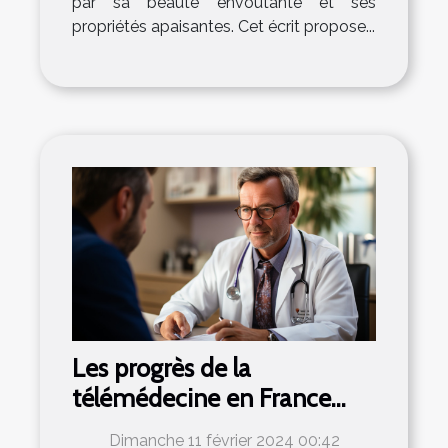
par sa beauté envoûtante et ses
propriétés apaisantes. Cet écrit propose...
Les progrès de la
télémédecine en France
suite à la crise de la COVID-
Dimanche 11 février 2024 00:42