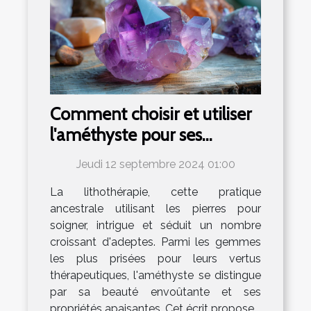
Comment choisir et utiliser
l'améthyste pour ses
bienfaits en lithothérapie
Jeudi 12 septembre 2024 01:00
La lithothérapie, cette pratique
ancestrale utilisant les pierres pour
soigner, intrigue et séduit un nombre
croissant d'adeptes. Parmi les gemmes
les plus prisées pour leurs vertus
thérapeutiques, l'améthyste se distingue
par sa beauté envoûtante et ses
propriétés apaisantes. Cet écrit propose...