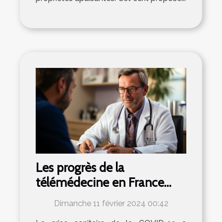
Les progrès de la
télémédecine en France
suite à la crise de la COVID-
Dimanche 11 février 2024 00:42
19