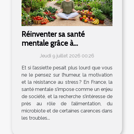
Réinventer sa santé
mentale grâce à
l’alimentation naturelle
Jeudi 9 juillet 2026 00:26
Et si l’assiette pesait plus lourd que vous
ne le pensez sur l’humeur, la motivation
et la résistance au stress ? En France, la
santé mentale s’impose comme un enjeu
de société, et la recherche s’intéresse de
près au rôle de l’alimentation, du
microbiote et de certaines carences dans
les troubles...