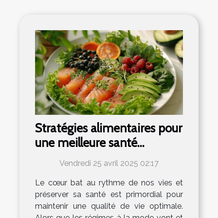
Stratégies alimentaires pour
une meilleure santé
cardiaque sans régimes
Vendredi 25 avril 2025 02:17
populaires
Le cœur bat au rythme de nos vies et
préserver sa santé est primordial pour
maintenir une qualité de vie optimale.
Alors que les régimes à la mode vont et