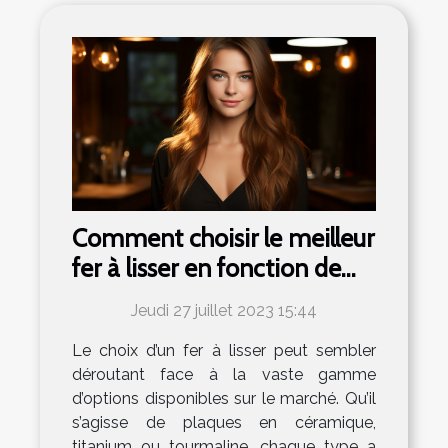
Comment choisir le meilleur
fer à lisser en fonction de
votre type de cheveux
Jeudi 27 juillet 2023 15:44
Le choix d’un fer à lisser peut sembler
déroutant face à la vaste gamme
d’options disponibles sur le marché. Qu’il
s’agisse de plaques en céramique,
titanium ou tourmaline, chaque type a