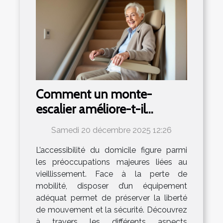
Comment un monte-
escalier améliore-t-il
l'autonomie des seniors ?
Samedi 20 décembre 2025 12:26
L’accessibilité du domicile figure parmi
les préoccupations majeures liées au
vieillissement. Face à la perte de
mobilité, disposer d’un équipement
adéquat permet de préserver la liberté
de mouvement et la sécurité. Découvrez
à travers les différents aspects