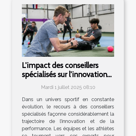
L'impact des conseillers
spécialisés sur l'innovation
et la performance dans le
Mardi 1 juillet 2025 08:10
sport
Dans un univers sportif en constante
évolution, le recours à des conseillers
spécialisés façonne considérablement la
trajectoire de l’innovation et de la
performance. Les équipes et les athlètes
se tournent vers ces experts pour