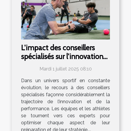
L'impact des conseillers
spécialisés sur l'innovation
et la performance dans le
Mardi 1 juillet 2025 08:10
sport
Dans un univers sportif en constante
évolution, le recours à des conseillers
spécialisés façonne considérablement la
trajectoire de l’innovation et de la
performance. Les équipes et les athlètes
se tournent vers ces experts pour
optimiser chaque aspect de leur
préparation et de leur stratégie....